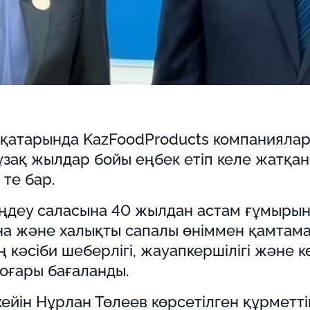
қатарында KazFoodProducts компанияла
зақ жылдар бойы еңбек етіп келе жатқан 
те бар.
ңдеу саласына 40 жылдан астам ғұмырын 
ына және халықты сапалы өніммен қамтамас
ң кәсіби шеберлігі, жауапкершілігі және 
оғары бағаланды.
ейін Нұрлан Төлеев көрсетілген құрметтің