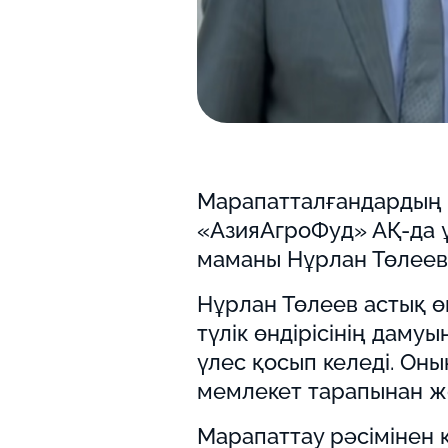
Марапатталғандардың 
«АзияАгроФуд» АҚ-да ұ
маманы Нұрлан Төлеев 
Нұрлан Төлеев астық ө
түлік өндірісінің даму
үлес қосып келеді. Оны
мемлекет тарапынан ж
Марапаттау рәсімінен к