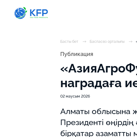
Басты бет
Баспасөз орталығы
Публикация
«АзияАгроФу
наградаға и
02 маусым 2026
Алматы облысына ж
Президенті өңірдің
бірқатар азаматты 