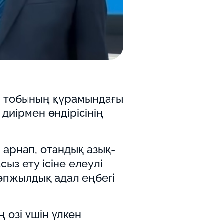
р тобының құрамындағы
диірмен өндірісінің
арнап, отандық азық-
ыз ету ісіне елеулі
көпжылдық адал еңбегі
 өзі үшін үлкен