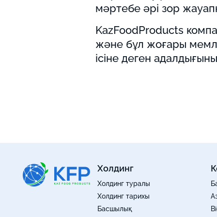
мәртебе әрі зор жауапк
KazFoodProducts компа
және бұл жоғары мемле
ісіне деген адалдығын
Холдинг
К
Холдинг туралы
Б
Холдинг тарихы
А
Басшылық
B