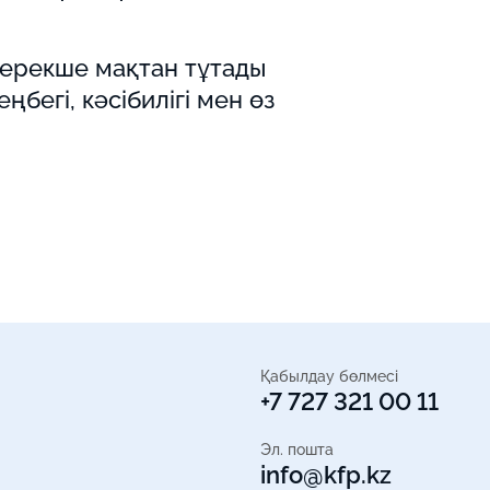
 ерекше мақтан тұтады
егі, кәсібилігі мен өз
Қабылдау бөлмесі
+7 727 321 00 11
Эл. пошта
info@kfp.kz