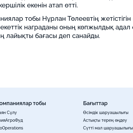
ершілік екенін атап өтті.
ниялар тобы Нұрлан Төлеевтің жетістігін
кеттік награданы оның көпжылдық адал еңб
ың лайықты бағасы деп санайды.
омпаниялар тобы
Бағыттар
аян Сұлу
Өсімдік шаруашылығы
зияАгроФуд
Астықты терең өңдеу
ioOperations
Сүтті мал шаруашылығы