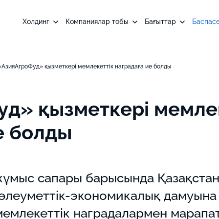
Холдинг
Компаниялар тобы
Бағыттар
Баспас
«АзияАгроФуд» қызметкері мемлекеттік наградаға ие болды
д» қызметкері мемле
е болды
ұмыс сапары барысында Қазақста
 әлеуметтік-экономикалық дамуына 
мемлекеттік наградалармен марапа