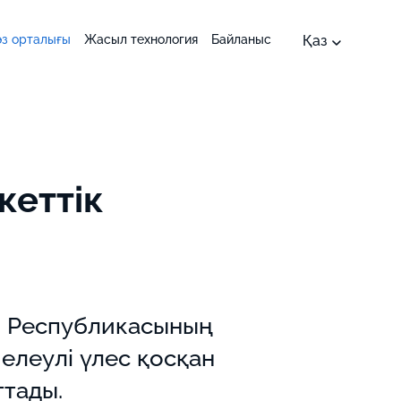
Қаз
өз орталығы
Жасыл технология
Байланыс
кеттік
н Республикасының
елеулі үлес қосқан
ттады.