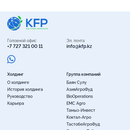
Головной офис
Эл. почта
+7 727 321 00 11
info@kfp.kz
Холдинг
Группа компаний
О холдинге
Баян Сулу
История холдинга
АзияАгроФуд
Руководство
BioOperations
Карьера
EMC Agro
Тамыз-Инвест
Коктал-Агро
ТастобеАгроФуд