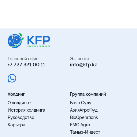
Головной офис
Эл. почта
+7 727 321 00 11
info@kfp.kz
Холдинг
Группа компаний
О холдинге
Баян Сулу
История холдинга
АзияАгроФуд
Руководство
BioOperations
Карьера
EMC Agro
Тамыз-Инвест