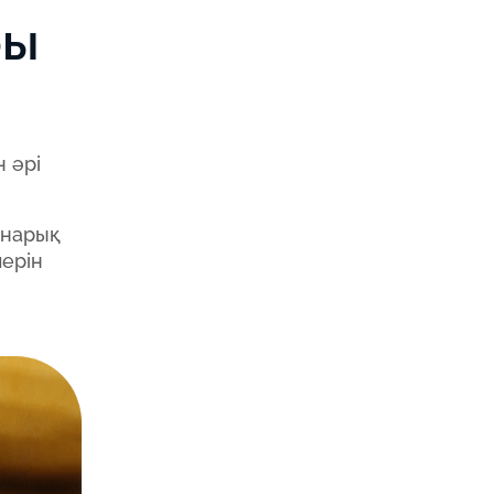
ры
 әрі
 нарық
лерін