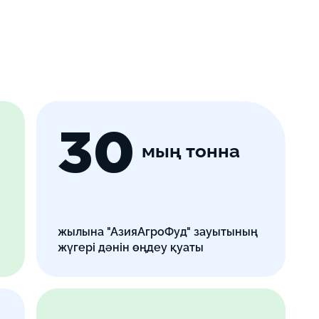
30
мың тонна
жылына "АзияАгроФуд" зауытының
жүгері дәнін өңдеу қуаты