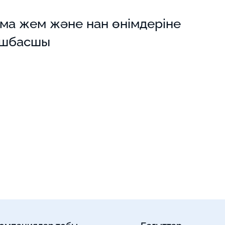
ама жем және нан өнімдеріне
өшбасшы