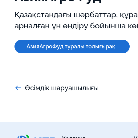
Қазақстандағы шәрбаттар, құр
арналған ұн өндіру бойынша к
АзияАгроФуд туралы толығырақ
Өсімдік шаруашылығы