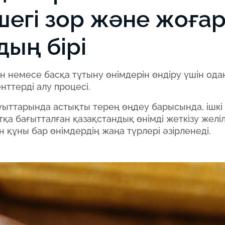
шегі зор және жоға
ың бірі
н немесе басқа тұтыну өнімдерін өндіру үшін одан
ттерді алу процесі.
зауыттарында астықты терең өңдеу барысында, ішкі
а бағытталған қазақстандық өнімді жеткізу желі
н құны бар өнімдердің жаңа түрлері әзірленеді.