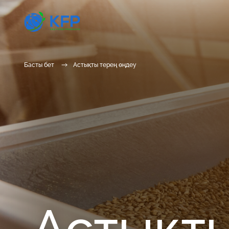
Басты бет
Астықты терең өңдеу
Астықт