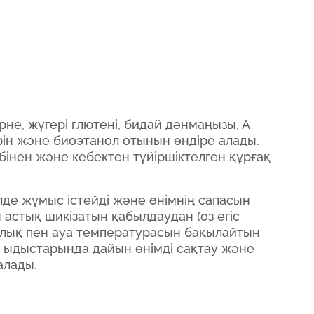
рне, жүгері глютені, бидай дәнмаңызы, А
ін және биоэтанол отынын өндіре алады.
бінен және кебектен түйіршіктелген құрғақ
лде жұмыс істейді және өнімнің сапасын
 астық шикізатын қабылдаудан (өз егіс
дылық пен ауа температурасын бақылайтын
 ыдыстарында дайын өнімді сақтау және
алады.