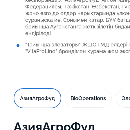
Федерациясы, Тәжікстан, Өзбекстан, Тү
және өзге де елдер нарықтарында үлке
сұранысқа ие. Сонымен қатар, БҰҰ бағ
бойынша Ауғанстанға жеткізілетін бида
өндіріледі
"Тайынша элеваторы" ЖШС ТМД елдері
"VitaProLine" брендімен құрама жем экс
АзияАгроФуд
BioOperations
Эл
АзияАгроФуд