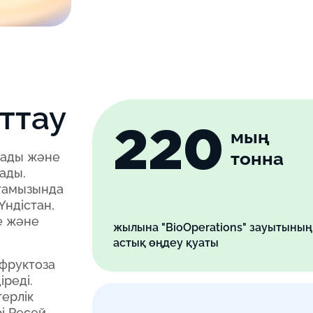
ттау
220
мың
тонна
рады және
ады.
 тамызында
Үндістан,
е және
жылына "BioOperations" зауытының
астық өңдеу қуаты
-фруктоза
реді.
терлік
і Ресей