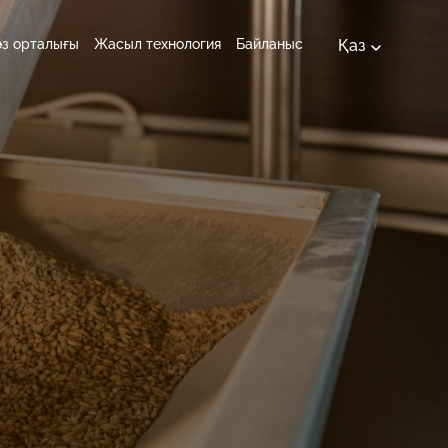
Қаз
өз орталығы
Жасыл технология
Байланыс