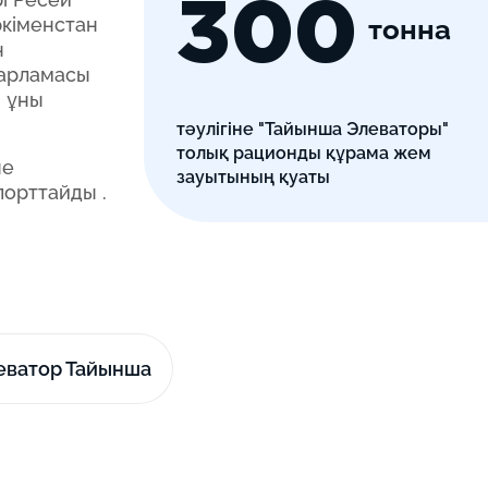
300
тонна
ркіменстан
н
дарламасы
й ұны
тәулігіне "Тайынша Элеваторы"
толық рационды құрама жем
не
зауытының қуаты
порттайды .
еватор Тайынша