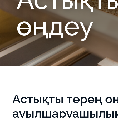
өңдеу
Астықты терең өң
ауылшаруашылық 