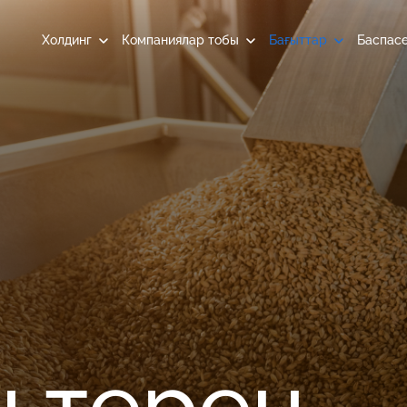
Холдинг
Компаниялар тобы
Бағыттар
Баспас
ы терең