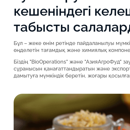
кешеніндегі келе
табысты салалард
Бұл – жеке өнім ретінде пайдаланылуы мүмкі
өңделетін тағамдық және химиялық компонен
Біздің "BioOperations" және "АзияАгроФуд" 
сұранысын қанағаттандыратын және экспортқ
дамытуға мүмкіндік беретін, жоғары қосылға