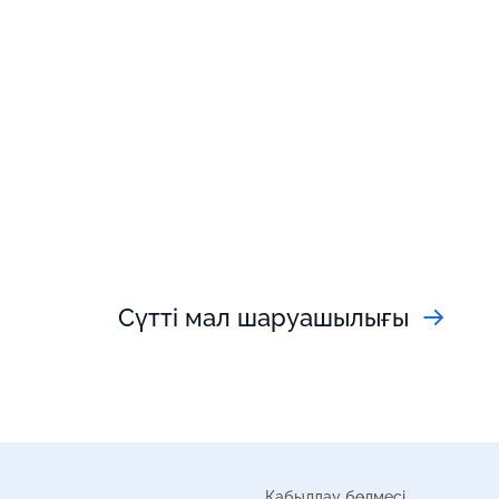
Сүтті мал шаруашылығы
Қабылдау бөлмесі