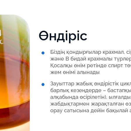
Өндіріс
Біздің қондырғылар крахмал, сі
және В бидай крахмалы түрлер
Қосалқы өнім ретінде спирт тө
жем өнімі алынады
Зауыттар жабық өндірістік цик
барлық кезеңдерде – бастапқы
алқабында өсірілетін), ылғал
жабдықтармен жарақталған өз
орау сатысына дейін бақылай 