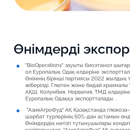
Өнімдерді экспор
"BioOperations" зауыты биоэтанол шыға
ол Еуропалық Одақ елдеріне экспорттал
Өнімнің бірінші партиясы 2022 жылдың
жіберілді. Глютен және бидай крахмалы 
АҚШ, Колумбия, Норвегия, ТМД елдерін
Еуропалық Одаққа экспортталады. .
"АзияАгроФуд" АҚ Қазақстанда глюкоза
шәрбат түрлерінің 50%-дан астамын өнді
Өнімдердің негізгі тұтынушылары конди
кәсіпорындар. "АзияАгроФуд" АҚ өнімдер