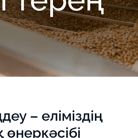
деу – еліміздің
өнеркәсібі